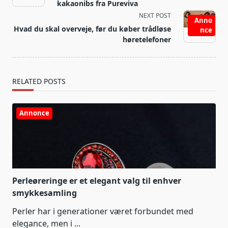
subtitle
kakaonibs fra Pureviva
screen-
NEXT POST
Anno
reader-
Hvad du skal overveje, før du køber trådløse
nce
text">Page</span>
høretelefoner
RELATED POSTS
Annonce
Perleøreringe er et elegant valg til enhver
smykkesamling
Perler har i generationer været forbundet med
elegance, men i
...