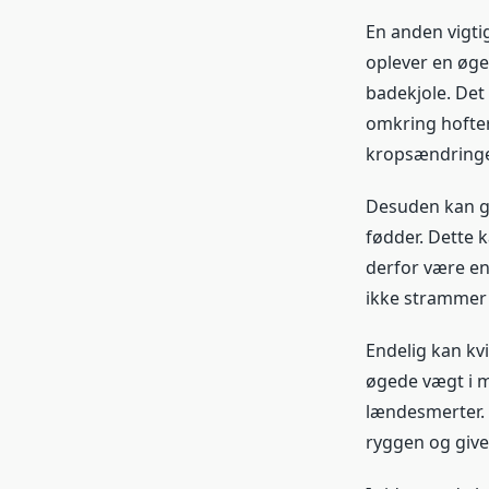
En anden vigti
oplever en øget
badekjole. Det
omkring hoftern
kropsændringe
Desuden kan gr
fødder. Dette 
derfor være en 
ikke strammer
Endelig kan kv
øgede vægt i ma
lændesmerter. D
ryggen og give