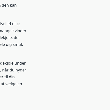
a den kan
llid til at
r mange kvinder
ekjole, der
øle dig smuk
badekjole under
d, når du nyder
r til din
e at vælge en