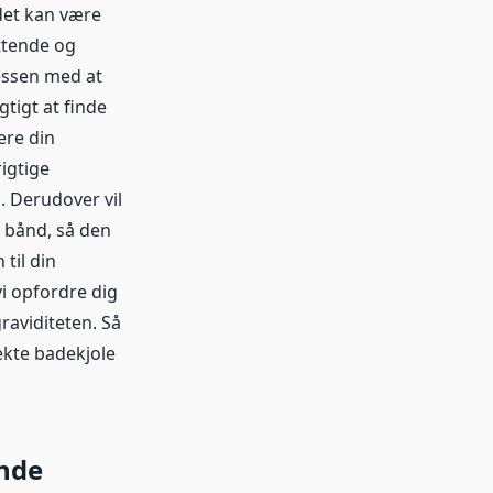
det kan være
ttende og
cessen med at
gtigt at finde
ere din
rigtige
. Derudover vil
r bånd, så den
til din
vi opfordre dig
graviditeten. Så
ekte badekjole
ende