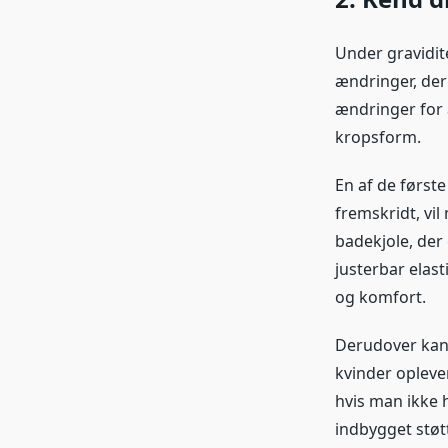
Under gravidi
ændringer, der
ændringer for 
kropsform.
En af de først
fremskridt, vil
badekjole, der 
justerbar elas
og komfort.
Derudover kan 
kvinder oplever
hvis man ikke h
indbygget støtt