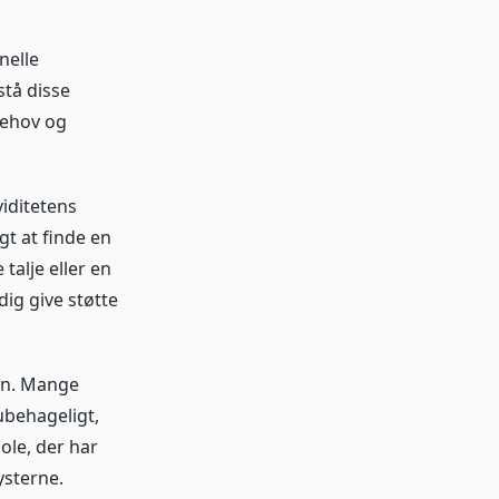
nelle
stå disse
behov og
iditetens
gt at finde en
talje eller en
ig give støtte
en. Mange
ubehageligt,
ole, der har
ysterne.