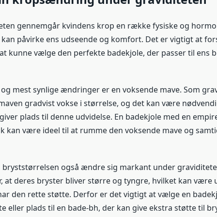
teten gennemgår kvindens krop en række fysiske og hormo
 kan påvirke ens udseende og komfort. Det er vigtigt at for
at kunne vælge den perfekte badekjole, der passer til ens 
e og mest synlige ændringer er en voksende mave. Som grav
 maven gradvist vokse i størrelse, og det kan være nødvendi
giver plads til denne udvidelse. En badekjole med en empire 
tik kan være ideel til at rumme den voksende mave og samtid
bryststørrelsen også ændre sig markant under graviditet
, at deres bryster bliver større og tyngre, hvilket kan være 
ar den rette støtte. Derfor er det vigtigt at vælge en badekj
e eller plads til en bade-bh, der kan give ekstra støtte til br