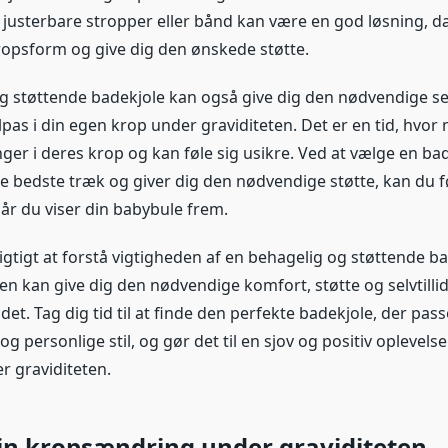
justerbare stropper eller bånd kan være en god løsning, d
kropsform og give dig den ønskede støtte.
 støttende badekjole kan også give dig den nødvendige selvti
ilpas i din egen krop under graviditeten. Det er en tid, hvo
er i deres krop og kan føle sig usikre. Ved at vælge en bad
 bedste træk og giver dig den nødvendige støtte, kan du f
når du viser din babybule frem.
t vigtigt at forstå vigtigheden af en behagelig og støttende 
en kan give dig den nødvendige komfort, støtte og selvtilli
et. Tag dig tid til at finde den perfekte badekjole, der passe
 personlige stil, og gør det til en sjov og positiv oplevels
r graviditeten.
in kropsændring under graviditeten