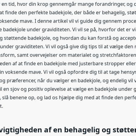
r en tid, hvor din krop gennemgår mange forandringer, og 
at finde den perfekte badekjole, der både er behagelig, stø
 voksende mave. I denne artikel vil vi guide dig gennem pro
 badekjole under graviditeten. Vi vil se på, hvorfor det er vi
g støttende badekjole, og hvordan du kan forstå og accept
der graviditeten. Vi vil også give dig tips til at vælge den 
asform, samt overvejelser om materialet og stretchfaktoren
heden af at finde en badekjole med justerbare stropper elle
in voksende mave. Vi vil også opfordre dig til at tage hensyn 
 og præferencer, når du vælger en badekjole, og endelig vil 
 til en sjov og positiv oplevelse at vælge en badekjole under 
e, slå benene op, og lad os hjælpe dig med at finde den perf
t.
 vigtigheden af en behagelig og støtt