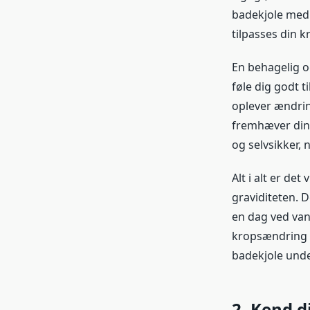
badekjole med 
tilpasses din 
En behagelig og
føle dig godt t
oplever ændring
fremhæver dine
og selvsikker, 
Alt i alt er de
graviditeten. D
en dag ved vand
kropsændring og
badekjole unde
2. Kend d