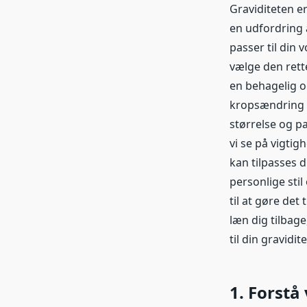
Graviditeten e
en udfordring 
passer til din
vælge den rette
en behagelig o
kropsændring un
størrelse og p
vi se på vigtig
kan tilpasses d
personlige stil
til at gøre det
læn dig tilbag
til din gravidite
1. Forstå