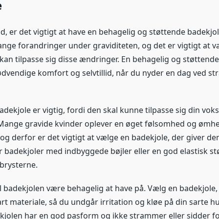
e
d, er det vigtigt at have en behagelig og støttende badekjo
e forandringer under graviditeten, og det er vigtigt at v
 kan tilpasse sig disse ændringer. En behagelig og støttend
ødvendige komfort og selvtillid, når du nyder en dag ved st
adekjole er vigtig, fordi den skal kunne tilpasse sig din v
Mange gravide kvinder oplever en øget følsomhed og ømhe
og derfor er det vigtigt at vælge en badekjole, der giver d
er badekjoler med indbyggede bøjler eller en god elastisk st
 brysterne.
 badekjolen være behagelig at have på. Vælg en badekjole, d
t materiale, så du undgår irritation og kløe på din sarte h
ekjolen har en god pasform og ikke strammer eller sidder fo