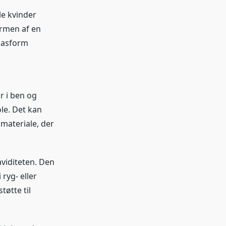
le kvinder
men af ​​en
 pasform
g
r i ben og
le. Det kan
 materiale, der
viditeten. Den
ryg- eller
tøtte til