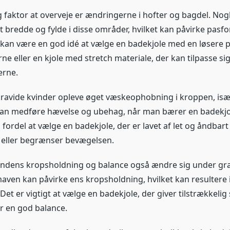
g faktor at overveje er ændringerne i hofter og bagdel. Nog
 bredde og fylde i disse områder, hvilket kan påvirke pasfor
 kan være en god idé at vælge en badekjole med en løsere
e eller en kjole med stretch materiale, der kan tilpasse si
rne.
avide kvinder opleve øget væskeophobning i kroppen, isæ
kan medføre hævelse og ubehag, når man bærer en badekjo
fordel at vælge en badekjole, der er lavet af let og åndbart
 eller begrænser bevægelsen.
indens kropsholdning og balance også ændre sig under gra
ven kan påvirke ens kropsholdning, hvilket kan resultere i 
et er vigtigt at vælge en badekjole, der giver tilstrækkelig s
r en god balance.