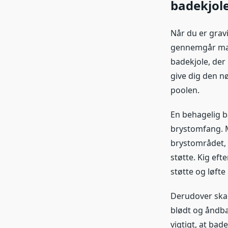
badekjol
Når du er gravi
gennemgår mang
badekjole, der
give dig den n
poolen.
En behagelig b
brystomfang. 
brystområdet, 
støtte. Kig eft
støtte og løfte
Derudover skal
blødt og åndbar
vigtigt, at bad