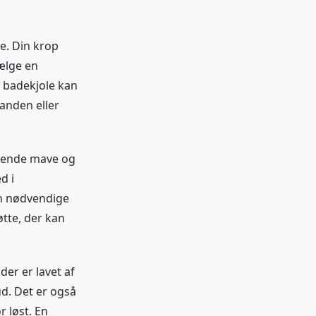
le. Din krop
ælge en
e badekjole kan
randen eller
oksende mave og
d i
en nødvendige
øtte, der kan
er er lavet af
ud. Det er også
r løst. En