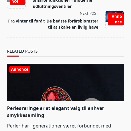
Smarte funktioner i moderne
nce
subtitle
udluftningsventiler
screen-
NEXT POST
Anno
reader-
Fra vinter til forår: De bedste forårsblomster
nce
text">Page</span>
til at skabe en livlig have
RELATED POSTS
Annonce
Perleøreringe er et elegant valg til enhver
smykkesamling
Perler har i generationer været forbundet med