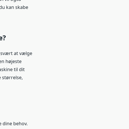
 du kan skabe
e?
 svært at vælge
en højeste
kine til dit
 størrelse,
e dine behov.