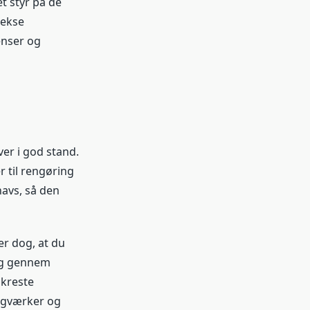
t styr på de
lekse
enser og
ver i god stand.
r til rengøring
navs, så den
r dog, at du
dig gennem
ækreste
agværker og