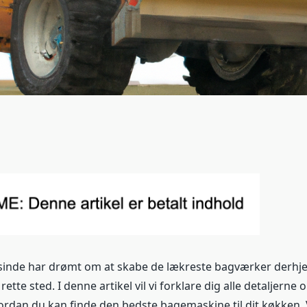
sinde har drømt om at skabe de lækreste bagværker derhj
rette sted. I denne artikel vil vi forklare dig alle detaljerne
rdan du kan finde den bedste bagemaskine til dit køkken. V