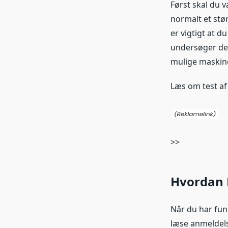
Først skal du v
normalt et stø
er vigtigt at du
undersøger de 
mulige maskine 
Læs om test a
>>
Hvordan 
Når du har fun
læse anmeldels