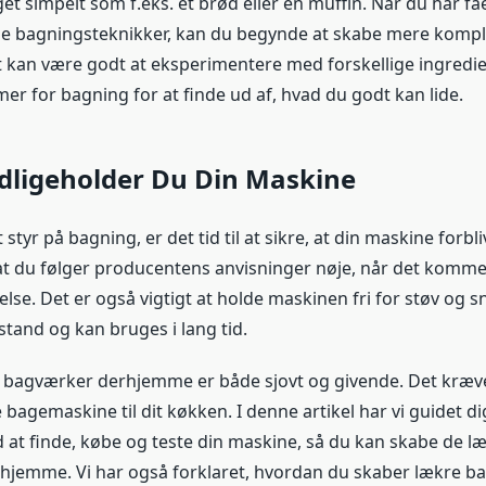
t simpelt som f.eks. et brød eller en muffin. Når du har fåe
 bagningsteknikker, kan du begynde at skabe mere komp
 kan være godt at eksperimentere med forskellige ingredi
mer for bagning for at finde ud af, hvad du godt kan lide.
dligeholder Du Din Maskine
 styr på bagning, er det tid til at sikre, at din maskine forbli
, at du følger producentens anvisninger nøje, når det komme
lse. Det er også vigtigt at holde maskinen fri for støv og s
 stand og kan bruges i lang tid.
 bagværker derhjemme er både sjovt og givende. Det kræve
 bagemaskine til dit køkken. I denne artikel har vi guidet 
at finde, købe og teste din maskine, så du kan skabe de l
hjemme. Vi har også forklaret, hvordan du skaber lækre b