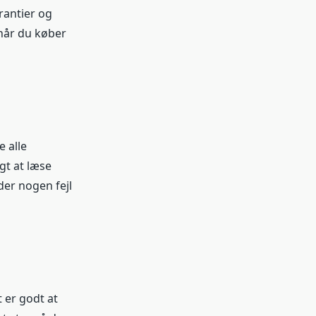
rantier og
 når du køber
e alle
gt at læse
der nogen fejl
t er godt at