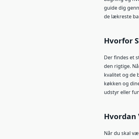
guide dig genn
de lækreste b
Hvorfor 
Der findes et 
den rigtige. N
kvalitet og de 
køkken og dine
udstyr eller fun
Hvordan 
Når du skal væ