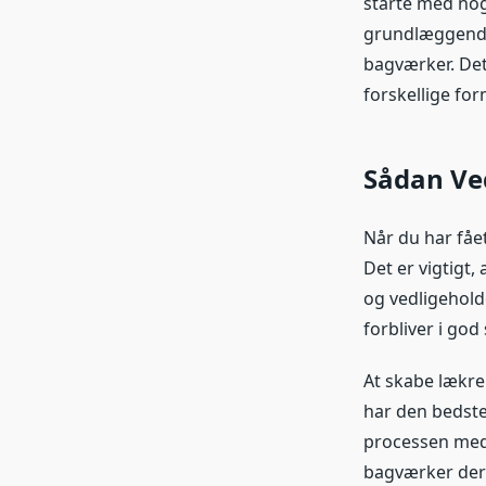
starte med noge
grundlæggende
bagværker. Det
forskellige for
Sådan Ve
Når du har fået
Det er vigtigt
og vedligeholde
forbliver i god
At skabe lækre
har den bedste
processen med 
bagværker der