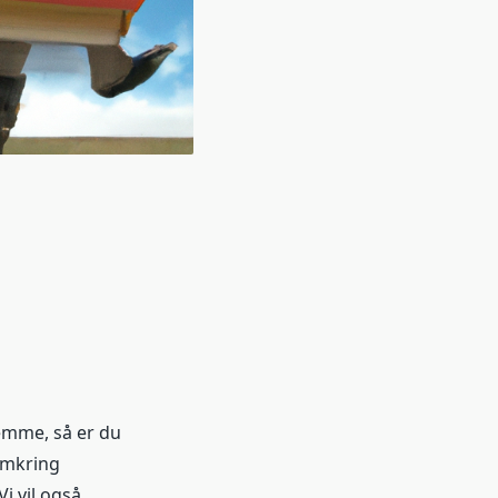
emme, så er du
 omkring
i vil også