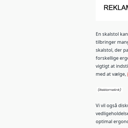
En skalstol ka
tilbringer mang
skalstol, der pa
forskellige er
vigtigt at inds
med at vælge,
Vi vil også dis
vedligeholdelse
optimal ergono