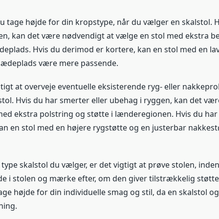
 tage højde for din kropstype, når du vælger en skalstol. H
en, kan det være nødvendigt at vælge en stol med ekstra be
eplads. Hvis du derimod er kortere, kan en stol med en lav
sædeplads være mere passende.
tigt at overveje eventuelle eksisterende ryg- eller nakkepr
tol. Hvis du har smerter eller ubehag i ryggen, kan det vær
med ekstra polstring og støtte i lænderegionen. Hvis du ha
n en stol med en højere rygstøtte og en justerbar nakkest
type skalstol du vælger, er det vigtigt at prøve stolen, inde
de i stolen og mærke efter, om den giver tilstrækkelig støtt
ge højde for din individuelle smag og stil, da en skalstol o
ning.