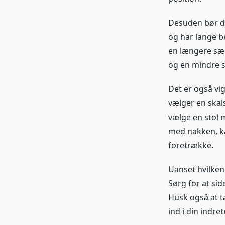
Desuden bør du
og har lange b
en længere sæd
og en mindre 
Det er også vig
vælger en skals
vælge en stol 
med nakken, ka
foretrække.
Uanset hvilken 
Sørg for at sid
Husk også at ta
ind i din indret