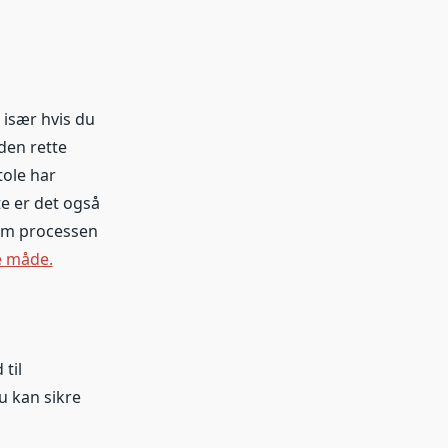
 især hvis du
 den rette
tole har
e er det også
nnem processen
e måde.
til
u kan sikre