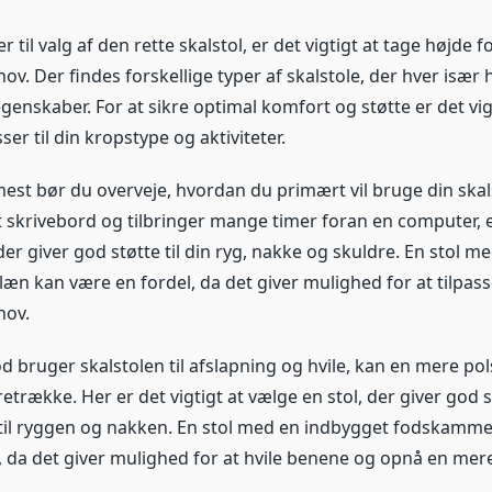
til valg af den rette skalstol, er det vigtigt at tage højde f
hov. Der findes forskellige typer af skalstole, der hver især
enskaber. For at sikre optimal komfort og støtte er det vig
ser til din kropstype og aktiviteter.
est bør du overveje, hvordan du primært vil bruge din skals
 skrivebord og tilbringer mange timer foran en computer, er
der giver god støtte til din ryg, nakke og skuldre. En stol m
n kan være en fordel, da det giver mulighed for at tilpasse
hov.
 bruger skalstolen til afslapning og hvile, kan en mere pol
retrække. Her er det vigtigt at vælge en stol, der giver god st
til ryggen og nakken. En stol med en indbygget fodskamme
, da det giver mulighed for at hvile benene og opnå en mer