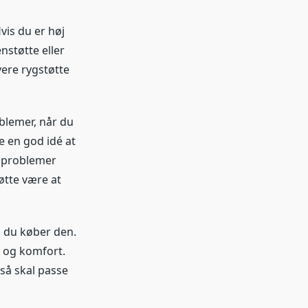
vis du er høj
nstøtte eller
ere rygstøtte
oblemer, når du
e en god idé at
r problemer
øtte være at
n du køber den.
e og komfort.
gså skal passe