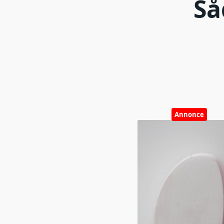
Så
Annonce