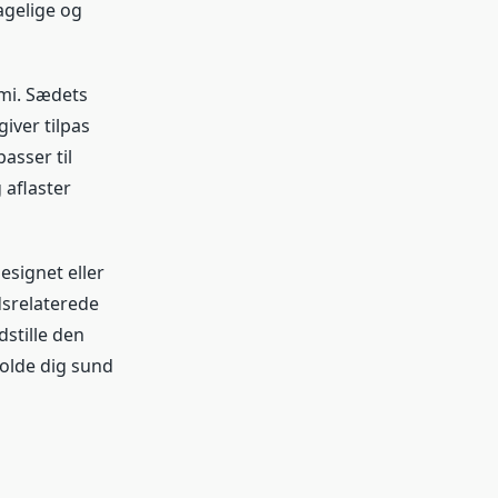
agelige og
omi. Sædets
iver tilpas
asser til
 aflaster
esignet eller
jdsrelaterede
dstille den
holde dig sund