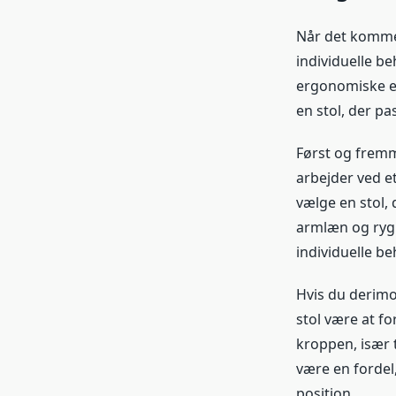
Når det kommer 
individuelle be
ergonomiske eg
en stol, der pas
Først og fremm
arbejder ved et
vælge en stol, 
armlæn og ryglæ
individuelle be
Hvis du derimod
stol være at fo
kroppen, især 
være en fordel
position.