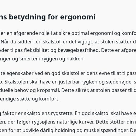
ns betydning for ergonomi
ller en afgørende rolle i at sikre optimal ergonomi og komfor
 Når du sidder i en skalstol, er det vigtigt, at stolen støtter 
yder tilpas fleksibilitet og bevægelsesfrihed. Dette er afgør
nger og smerter i ryggen og nakken.
ste egenskaber ved en god skalstol er dens evne til at tilpas
. Skalstolen skal have en justerbar ryglæn og sædehøjde, 
iduelle behov og kropsmål. Dette sikrer, at stolen passer til 
endige støtte og komfort.
g faktor er skalstolens rygstøtte. En god skalstol skal have
, der følger rygsøjlens naturlige kurver. Dette støtter din
oen for at udvikle dårlig holdning og muskelspændinger. De