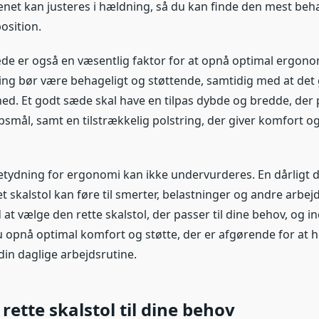
lænet kan justeres i hældning, så du kan finde den mest beh
osition.
æde er også en væsentlig faktor for at opnå optimal ergon
ing bør være behageligt og støttende, samtidig med at det g
ed. Et godt sæde skal have en tilpas dybde og bredde, der p
smål, samt en tilstrækkelig polstring, der giver komfort og
etydning for ergonomi kan ikke undervurderes. En dårligt d
let skalstol kan føre til smerter, belastninger og andre arbe
at vælge den rette skalstol, der passer til dine behov, og in
u opnå optimal komfort og støtte, der er afgørende for at 
din daglige arbejdsrutine.
rette skalstol til dine behov