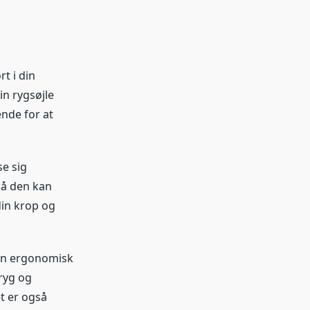
t i din
din rygsøjle
ende for at
se sig
så den kan
din krop og
 en ergonomisk
 ryg og
t er også