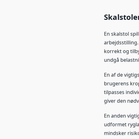
Skalstole
En skalstol spi
arbejdsstilling.
korrekt og tilb
undgå belastni
En af de vigtig
brugerens krop
tilpasses indiv
giver den nødv
En anden vigti
udformet ryglæn
mindsker risik