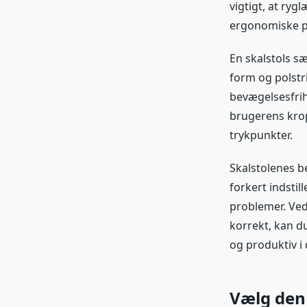
vigtigt, at ryg
ergonomiske p
En skalstols s
form og polstr
bevægelsesfrih
brugerens krop
trykpunkter.
Skalstolenes b
forkert indstil
problemer. Ved 
korrekt, kan d
og produktiv i 
Vælg den 