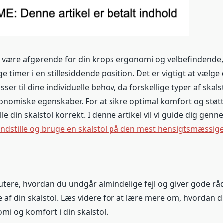
n være afgørende for din krops ergonomi og velbefindende,
e timer i en stillesiddende position. Det er vigtigt at vælge
sser til dine individuelle behov, da forskellige typer af skals
gonomiske egenskaber. For at sikre optimal komfort og støtt
tille din skalstol korrekt. I denne artikel vil vi guide dig ge
indstille og bruge en skalstol på den mest hensigtsmæssig
kutere, hvordan du undgår almindelige fejl og giver gode råd 
 af din skalstol. Læs videre for at lære mere om, hvordan d
mi og komfort i din skalstol.