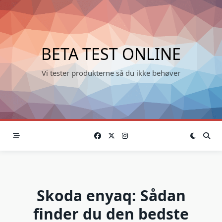
Skip
to
content
BETA TEST ONLINE
Vi tester produkterne så du ikke behøver
Skoda enyaq: Sådan
finder du den bedste