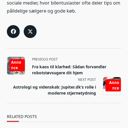
sociale medier, hvor bilentusiaster ofte deler tips om
pålidelige sælgere og gode køb.
<span
PREVIOUS POST
Anno
class="nav-
Fra kaos til klarhed: Sådan forvandler
nce
subtitle
robotstøvsugere dit hjem
screen-
NEXT POST
Anno
reader-
Astrologi og videnskab: Jupiter.dk’s rolle i
nce
text">Page</span>
moderne stjernetydning
RELATED POSTS