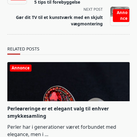
subtitle
5 tips til forebyggelse
screen-
NEXT POST
Anno
reader-
Gør dit TV til et kunstværk med en skjult
nce
text">Page</span>
vægmontering
RELATED POSTS
Annonce
Perleøreringe er et elegant valg til enhver
smykkesamling
Perler har i generationer været forbundet med
elegance, men i
...