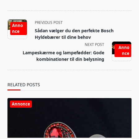
<span
PREVIOUS POST
Anno
class="nav-
Sådan vælger du den perfekte Bosch
nce
subtitle
Hyldebærer til dine behov
screen-
NEXT POST
Anno
reader-
Lampeskærme og lampefødder: Gode
nce
text">Page</span>
kombinationer til din belysning
RELATED POSTS
Annonce