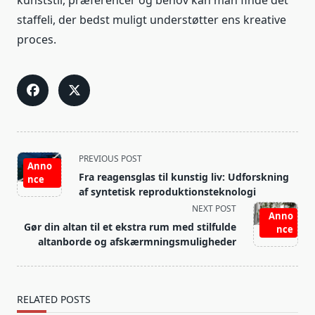
kunststil, præferencer og behov kan man finde det
staffeli, der bedst muligt understøtter ens kreative
proces.
<span
PREVIOUS POST
Anno
class="nav-
Fra reagensglas til kunstig liv: Udforskning
nce
subtitle
af syntetisk reproduktionsteknologi
screen-
NEXT POST
Anno
reader-
Gør din altan til et ekstra rum med stilfulde
nce
text">Page</span>
altanborde og afskærmningsmuligheder
RELATED POSTS