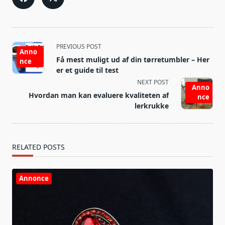
<span
PREVIOUS POST
Anno
class="nav-
Få mest muligt ud af din tørretumbler – Her
nce
subtitle
er et guide til test
screen-
NEXT POST
Anno
reader-
Hvordan man kan evaluere kvaliteten af
nce
text">Page</span>
lerkrukke
RELATED POSTS
Annonce