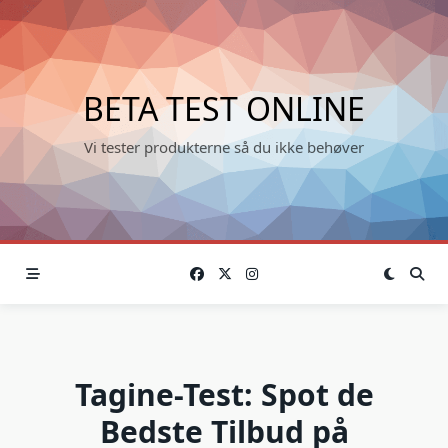
Skip
to
content
BETA TEST ONLINE
Vi tester produkterne så du ikke behøver
Tagine-Test: Spot de
Bedste Tilbud på