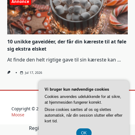
Annonce
10 unikke gaveidéer, der får din kæreste til at føle
sig ekstra elsket
At finde den helt rigtige gave til sin kæreste kan
...
Jul 17, 2026
Vi bruger kun nødvendige cookies
Cookies anvendes udelukkende for at sikre,
at hjemmesiden fungerer korrekt.
Copyright © 2026
Yuki Blogger Theme
Designed By
WP
Disse cookies sættes af os og slettes
Moose
automatisk, når din session slutter eller efter
kort tid.
Registreringsnummer 37 40 77 39
OK