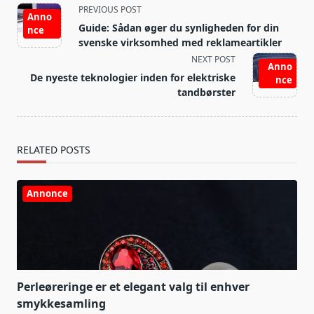
<span
PREVIOUS POST
Anno
class="nav-
Guide: Sådan øger du synligheden for din
nce
subtitle
svenske virksomhed med reklameartikler
screen-
NEXT POST
Anno
reader-
De nyeste teknologier inden for elektriske
nce
text">Page</span>
tandbørster
RELATED POSTS
Annonce
Perleøreringe er et elegant valg til enhver
smykkesamling