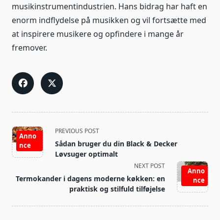
musikinstrumentindustrien. Hans bidrag har haft en
enorm indflydelse på musikken og vil fortsætte med
at inspirere musikere og opfindere i mange år
fremover.
<span
PREVIOUS POST
Anno
class="nav-
Sådan bruger du din Black & Decker
nce
subtitle
Løvsuger optimalt
screen-
NEXT POST
Anno
reader-
Termokander i dagens moderne køkken: en
nce
text">Page</span>
praktisk og stilfuld tilføjelse