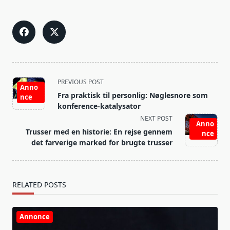
<span
PREVIOUS POST
Anno
class="nav-
Fra praktisk til personlig: Nøglesnore som
nce
subtitle
konference-katalysator
screen-
NEXT POST
Anno
reader-
Trusser med en historie: En rejse gennem
nce
text">Page</span>
det farverige marked for brugte trusser
RELATED POSTS
Annonce