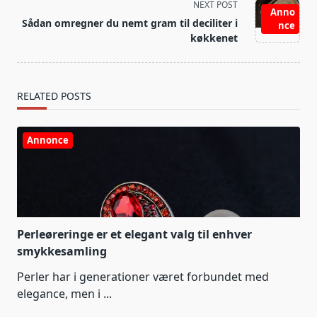
screen-
NEXT POST
Anno
reader-
Sådan omregner du nemt gram til deciliter i
nce
text">Page</span>
køkkenet
RELATED POSTS
Annonce
Perleøreringe er et elegant valg til enhver
smykkesamling
Perler har i generationer været forbundet med
elegance, men i
...