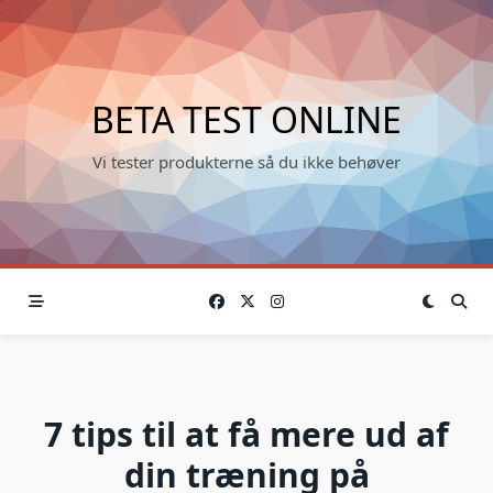
Skip
to
content
BETA TEST ONLINE
Vi tester produkterne så du ikke behøver
7 tips til at få mere ud af
din træning på