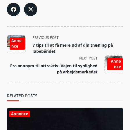
<span
PREVIOUS POST
Anno
class="nav-
7 tips til at få mere ud af din træning på
nce
subtitle
løbebåndet
screen-
NEXT POST
Anno
reader-
Fra anonym til attraktiv: Vejen til synlighed
nce
text">Page</span>
på arbejdsmarkedet
RELATED POSTS
Annonce