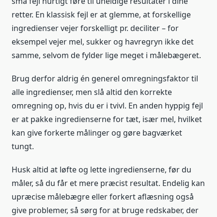
små fejl hurtigt føre til uheldige resultater i dine
retter. En klassisk fejl er at glemme, at forskellige
ingredienser vejer forskelligt pr. deciliter – for
eksempel vejer mel, sukker og havregryn ikke det
samme, selvom de fylder lige meget i målebægeret.
Brug derfor aldrig én generel omregningsfaktor til
alle ingredienser, men slå altid den korrekte
omregning op, hvis du er i tvivl. En anden hyppig fejl
er at pakke ingredienserne for tæt, især mel, hvilket
kan give forkerte målinger og gøre bagværket
tungt.
Husk altid at løfte og lette ingredienserne, før du
måler, så du får et mere præcist resultat. Endelig kan
upræcise målebægre eller forkert aflæsning også
give problemer, så sørg for at bruge redskaber, der