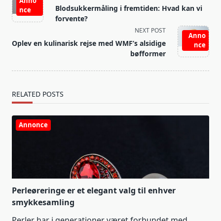
Anno
class="nav-
Blodsukkermåling i fremtiden: Hvad kan vi
nce
subtitle
forvente?
screen-
NEXT POST
Anno
reader-
Oplev en kulinarisk rejse med WMF’s alsidige
nce
text">Page</span>
bøfformer
RELATED POSTS
Annonce
Perleøreringe er et elegant valg til enhver
smykkesamling
Perler har i generationer været forbundet med