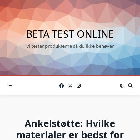
Skip
to
content
BETA TEST ONLINE
Vi tester produkterne så du ikke behøver
Ankelstøtte: Hvilke
materialer er bedst for