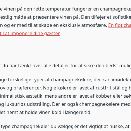
de vinen på den rette temperatur fungerer en champagnek
estlig måde at præsentere vinen på. Den tilføjer et sofistike
og er med til at skabe en eksklusiv atmosfære.
En flot c
il at imponere dine gæster
t du har tænkt over alle detaljer for at sikre den bedst muli
nge forskellige typer af champagnekølere, der kan imøde
ov og præferencer. Nogle kølere er lavet af rustfrit stål og 
imalistisk æstetik, mens andre er lavet af kobber eller søl
og luksuriøs udstråling. Der er også champagnekølere me
det nemt at holde vinen kold i længere tid.
 type champagnekøler du vælger, er det vigtigt at huske, at