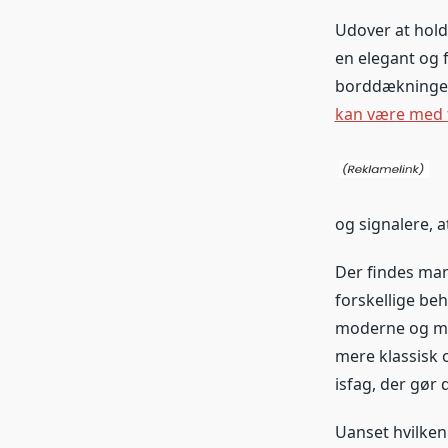
Udover at hol
en elegant og f
borddækningen 
kan være med t
og signalere, a
Der findes ma
forskellige beh
moderne og min
mere klassisk 
isfag, der gør 
Uanset hvilken