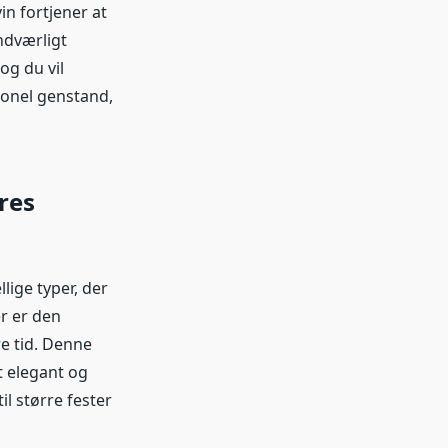
n fortjener at
ndværligt
og du vil
tionel genstand,
res
lige typer, der
r er den
e tid. Denne
t elegant og
il større fester