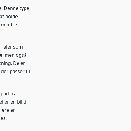
e. Denne type
 at holde
l mindre
rialer som
le, men også
kning. De er
der passer til
g ud fra
r en bil til
lere er
es.