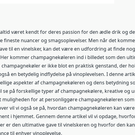
altid været kendt for deres passion for den ædle drik og der
de fineste nuancer og smagsoplevelser. Men når det kommer 
ve til en vinelsker, kan det være en udfordring at finde noge
Her kommer champagnekøleren ind i billedet som den ultim
n champagnekøler er ikke blot en praktisk genstand, der ho
også en betydelig indflydelse på vinoplevelsen. I denne artikel
ellige aspekter af champagnekøleren og dens betydning so
vil se på forskellige typer af champagnekølere, kreative og 
t muligheden for at personliggøre champagnekøleren som 
ver vil vi også se på, hvordan champagnekøleren kan være e
ment i hjemmet. Gennem denne artikel vil vi opdage, hvorfo
 er den ultimative gave til vinelskeren og hvorfor den kan
nce til enhver vinoplevelse.