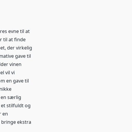
es evne til at
til at finde
t, der virkelig
ative gave til
lder vinen
 vil vi
m en gave til
unikke
en særlig
t stilfuldt og
r en
 bringe ekstra