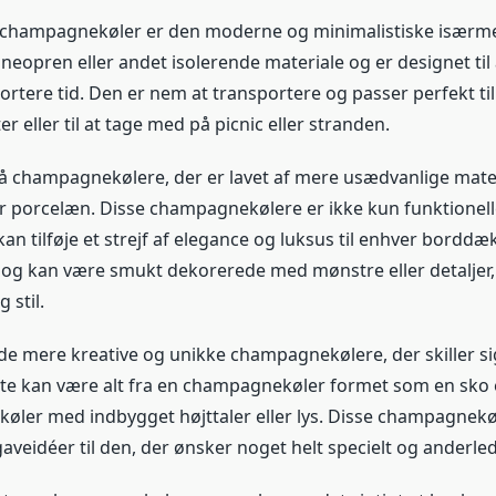
 champagnekøler er den moderne og minimalistiske isærm
f neopren eller andet isolerende materiale og er designet til
kortere tid. Den er nem at transportere og passer perfekt ti
eller til at tage med på picnic eller stranden.
å champagnekølere, der er lavet af mere usædvanlige mate
ler porcelæn. Disse champagnekølere er ikke kun funktionel
an tilføje et strejf af elegance og luksus til enhver borddæ
 og kan være smukt dekorerede med mønstre eller detaljer, 
 stil.
 de mere kreative og unikke champagnekølere, der skiller si
 kan være alt fra en champagnekøler formet som en sko elle
ler med indbygget højttaler eller lys. Disse champagnekø
aveidéer til den, der ønsker noget helt specielt og anderled