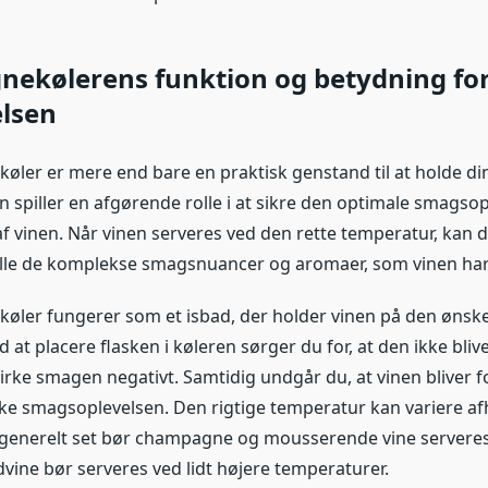
ekølerens funktion og betydning fo
elsen
ler er mere end bare en praktisk genstand til at holde 
n spiller en afgørende rolle i at sikre den optimale smagso
f vinen. Når vinen serveres ved den rette temperatur, kan d
alle de komplekse smagsnuancer og aromaer, som vinen har 
ler fungerer som et isbad, der holder vinen på den ønsk
 at placere flasken i køleren sørger du for, at den ikke bliv
irke smagen negativt. Samtidig undgår du, at vinen bliver fo
ke smagsoplevelsen. Den rigtige temperatur kan variere af
generelt set bør champagne og mousserende vine serveres
dvine bør serveres ved lidt højere temperaturer.