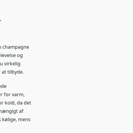
r
din champagne
plevelse og
u virkelig
at tilbyde.
ede
er for varm,
r kold, da det
hængigt af
 kølige, mens