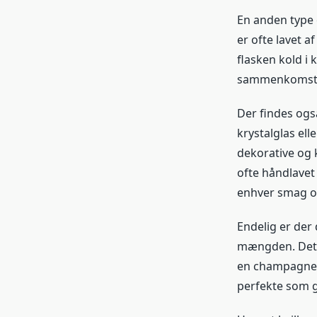
En anden type
er ofte lavet a
flasken kold i 
sammenkomster 
Der findes ogs
krystalglas el
dekorative og k
ofte håndlavet
enhver smag og
Endelig er der
mængden. Dette
en champagnekø
perfekte som g