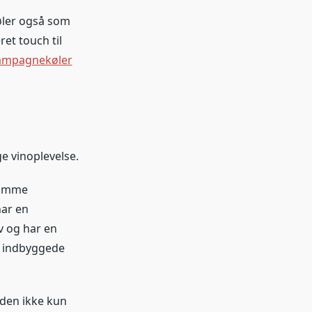
øler også som
ret touch til
hampagnekøler
ge vinoplevelse.
komme
har en
v og har en
d indbyggede
 den ikke kun