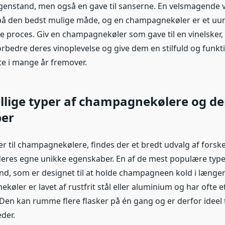
 genstand, men også en gave til sanserne. En velsmagende vi
 på den bedst mulige måde, og en champagnekøler er et uu
e proces. Giv en champagnekøler som gave til en vinelsker, 
forbedre deres vinoplevelse og give dem en stilfuld og funk
te i mange år fremover.
llige typer af champagnekølere og de
er
 til champagnekølere, findes der et bredt udvalg af forskel
deres egne unikke egenskaber. En af de mest populære type
and, som er designet til at holde champagneen kold i længer
øler er lavet af rustfrit stål eller aluminium og har ofte e
 Den kan rumme flere flasker på én gang og er derfor ideel t
der.