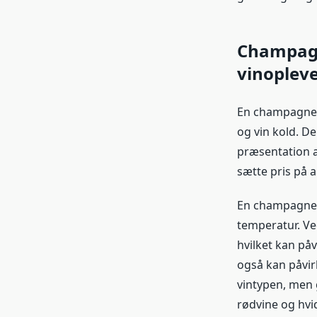
Champagn
vinoplev
En champagnekø
og vin kold. De
præsentation a
sætte pris på 
En champagnekø
temperatur. Ved
hvilket kan påv
også kan påvir
vintypen, men 
rødvine og hvi