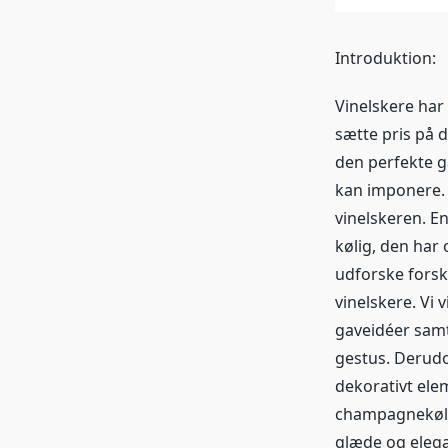
Introduktion:
Vinelskere har 
sætte pris på 
den perfekte ga
kan imponere. 
vinelskeren. E
kølig, den har 
udforske forsk
vinelskere. Vi 
gaveidéer sam
gestus. Derudo
dekorativt ele
champagnekøler
glæde og elega