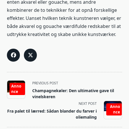
enten akvarel eller gouache, mens andre
kombinerer de to teknikker for at opnå forskellige
effekter. Uanset hvilken teknik kunstneren vælger, er
både akvarel og gouache værdifulde redskaber til at
udtrykke kreativitet og skabe unikke kunstværker.
<span
PREVIOUS POST
Anno
class="nav-
Champagnekøler: Den ultimative gave til
nce
subtitle
vinelskeren
screen-
NEXT POST
Anno
reader-
Fra palet til lærred: Sådan blander du farver i
nce
text">Page</span>
oliemaling