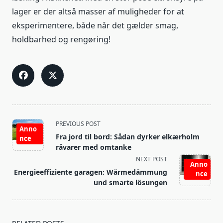
lager er der altså masser af muligheder for at
eksperimentere, både når det gælder smag,
holdbarhed og rengøring!
<span
PREVIOUS POST
Anno
class="nav-
Fra jord til bord: Sådan dyrker elkærholm
nce
subtitle
råvarer med omtanke
screen-
NEXT POST
Anno
reader-
Energieeffiziente garagen: Wärmedämmung
nce
text">Page</span>
und smarte lösungen