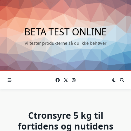
Skip
to
content
BETA TEST ONLINE
Vi tester produkterne så du ikke behøver
Ctronsyre 5 kg til
fortidens og nutidens