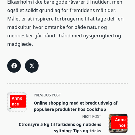
Elkærholm ikke bare gode råvarer til nutiden, men
også et solidt grundlag for fremtidens måltider.
Målet er at inspirere forbrugerne til at tage del i en
madkultur, hvor omtanke for både natur og
mennesker går hånd i hånd med nysgerrighed og
madglæde.
<span
PREVIOUS POST
Anno
class="nav-
Online shopping med et bredt udvalg af
nce
subtitle
populære produkter hos Coolshop
screen-
NEXT POST
Anno
reader-
Ctronsyre 5 kg til fortidens og nutidens
nce
text">Page</span>
syltning: Tips og tricks