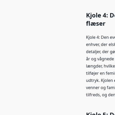
Kjole 4: 
flæser
Kjole 4: Den e
enhver, der els
detaljer, der g
år og vågnede o
længder, hvilke
tilføjer en fe
udtryk. Kjolen 
venner og famil
tilfreds, og de
Kjole 5: 