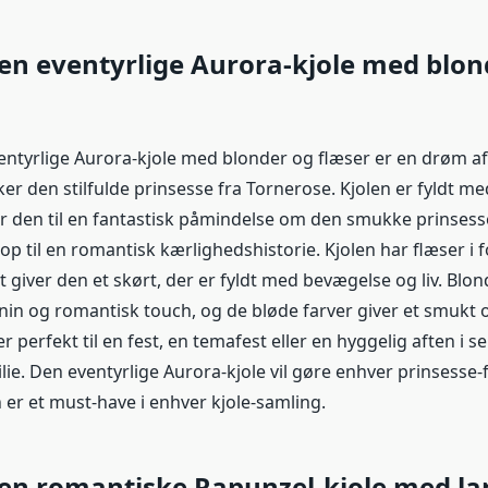
Den eventyrlige Aurora-kjole med blon
ventyrlige Aurora-kjole med blonder og flæser er en drøm af 
ker den stilfulde prinsesse fra Tornerose. Kjolen er fyldt me
ør den til en fantastisk påmindelse om den smukke prinsesse
p til en romantisk kærlighedshistorie. Kjolen har flæser i f
t giver den et skørt, der er fyldt med bevægelse og liv. Blo
minin og romantisk touch, og de bløde farver giver et smu
er perfekt til en fest, en temafest eller en hyggelig aften i 
ie. Den eventyrlige Aurora-kjole vil gøre enhver prinsesse-
n er et must-have i enhver kjole-samling.
Den romantiske Rapunzel-kjole med l