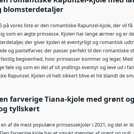
 blomsterdetaljer
på vores liste er den romantiske Rapunzel-kjole, der vil få e
le sig som en ægte prinsesse. Kjolen har lange ærmer og er 
rdetaljer, der giver kjolen et eventyrligt og romantisk udt
øde og pastelfarver, der passer perfekt til den romantiske sti
er festlig begivenhed, hvor prinsesser kommer og leger. Med
ige føle sig som en del af sit yndlings eventyr og leve ud i f
 Rapunzel. Kjolen vil helt sikkert blive et hit blandt de sm
Den farverige Tiana-kjole med grønt og
g tyllskørt
 en af de mest populære prinsessekjoler i 2021, og det er ik
 Den farverige kjole har et smukt mønster af grønt og gult,