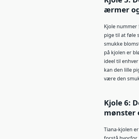
ærmer og
Kjole nummer 5 
pige til at fø
smukke blomste
på kjolen er bl
ideel til enhv
kan den lille p
være den smukke
Kjole 6: 
mønster o
Tiana-kjolen er
forstå hvorfor.