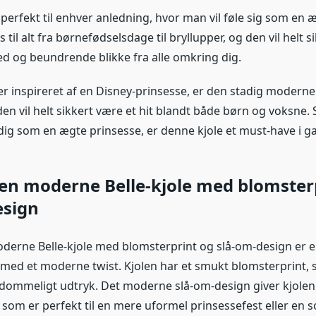
perfekt til enhver anledning, hvor man vil føle sig som en 
til alt fra børnefødselsdage til bryllupper, og den vil helt si
og beundrende blikke fra alle omkring dig.
r inspireret af en Disney-prinsesse, er den stadig moderne o
n vil helt sikkert være et hit blandt både børn og voksne. 
 dig som en ægte prinsesse, er denne kjole et must-have i 
Den moderne Belle-kjole med blomster
esign
oderne Belle-kjole med blomsterprint og slå-om-design er 
 med et moderne twist. Kjolen har et smukt blomsterprint,
gdommeligt udtryk. Det moderne slå-om-design giver kjolen
, som er perfekt til en mere uformel prinsessefest eller en