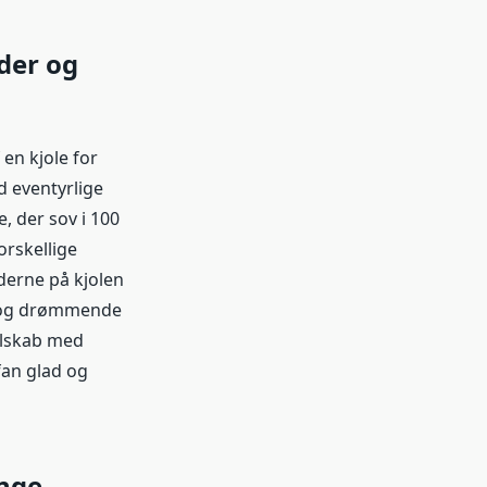
der og
en kjole for
d eventyrlige
, der sov i 100
orskellige
nderne på kjolen
kt og drømmende
selskab med
fan glad og
ange