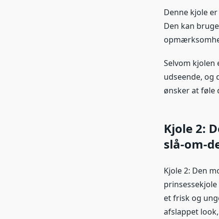
Denne kjole er 
Den kan bruges 
opmærksomhed 
Selvom kjolen e
udseende, og de
ønsker at føle
Kjole 2: 
slå-om-d
Kjole 2: Den m
prinsessekjole
et frisk og un
afslappet look