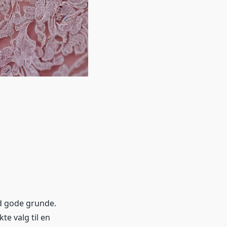
d gode grunde.
te valg til en