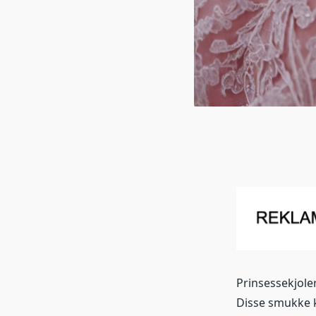
Prinsessekjole
Disse smukke kj