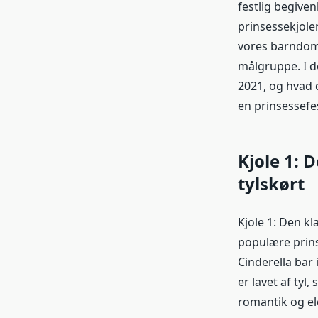
festlig begiven
prinsessekjoler
vores barndomsh
målgruppe. I de
2021, og hvad d
en prinsessefest
Kjole 1: 
tylskørt
Kjole 1: Den k
populære prinse
Cinderella bar 
er lavet af tyl
romantik og el