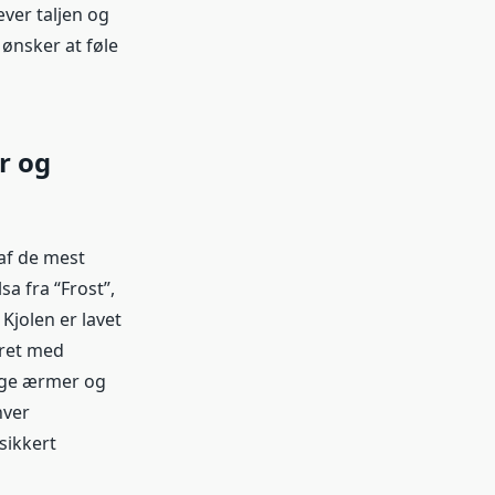
æver taljen og
 ønsker at føle
r og
 af de mest
sa fra “Frost”,
 Kjolen er lavet
eret med
ange ærmer og
hver
sikkert