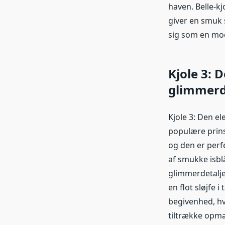
haven. Belle-kj
giver en smuk s
sig som en mod
Kjole 3: 
glimmerd
Kjole 3: Den el
populære prinse
og den er perfe
af smukke isblå
glimmerdetalje
en flot sløjfe i
begivenhed, hvo
tiltrække opmæ