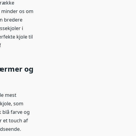
n række
er minder os om
en bredere
ssekjoler i
fekte kjole til
!
færmer og
 de mest
 kjole, som
k blå farve og
r et touch af
 udseende.