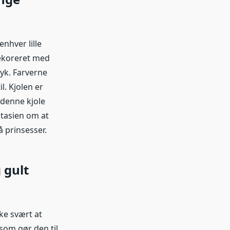
nhver lille
dekoreret med
ryk. Farverne
l. Kjolen er
 denne kjole
antasien om at
å prinsesser.
 gult
ke svært at
 som gør den til