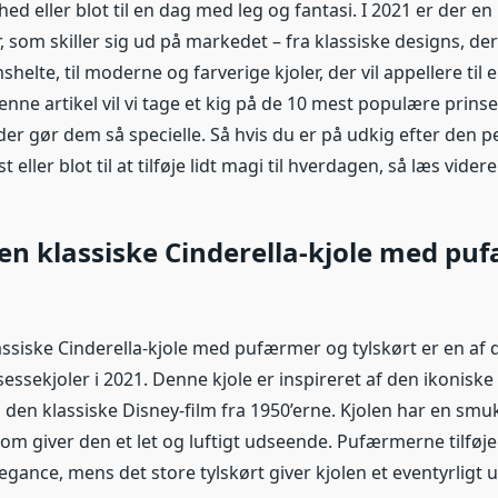
hed eller blot til en dag med leg og fantasi. I 2021 er der e
, som skiller sig ud på markedet – fra klassiske designs, d
elte, til moderne og farverige kjoler, der vil appellere til 
nne artikel vil vi tage et kig på de 10 mest populære prinse
er gør dem så specielle. Så hvis du er på udkig efter den per
 eller blot til at tilføje lidt magi til hverdagen, så læs videre
Den klassiske Cinderella-kjole med pu
lassiske Cinderella-kjole med pufærmer og tylskørt er en af
ssekjoler i 2021. Denne kjole er inspireret af den ikoniske
i den klassiske Disney-film fra 1950’erne. Kjolen har en smu
, som giver den et let og luftigt udseende. Pufærmerne tilføje
egance, mens det store tylskørt giver kjolen et eventyrligt