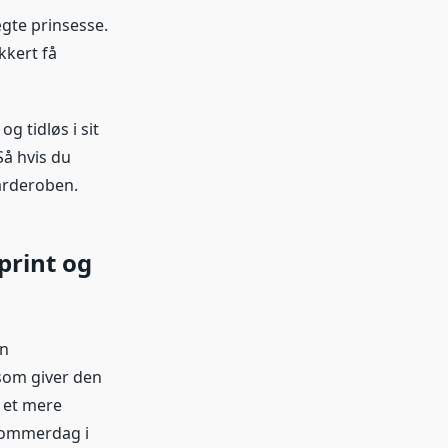
ægte prinsesse.
kkert få
g tidløs i sit
Så hvis du
garderoben.
print og
en
 som giver den
 et mere
 sommerdag i