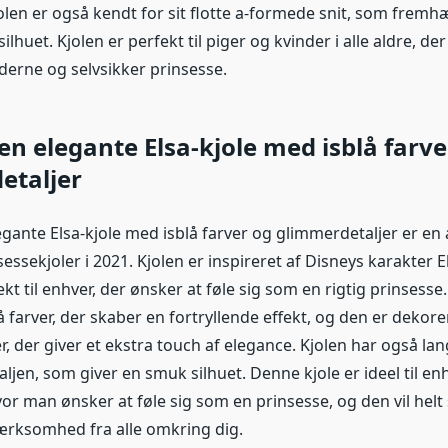
olen er også kendt for sit flotte a-formede snit, som fremh
ilhuet. Kjolen er perfekt til piger og kvinder i alle aldre, der
erne og selvsikker prinsesse.
Den elegante Elsa-kjole med isblå farve
etaljer
egante Elsa-kjole med isblå farver og glimmerdetaljer er en
ssekjoler i 2021. Kjolen er inspireret af Disneys karakter El
kt til enhver, der ønsker at føle sig som en rigtig prinsesse.
 farver, der skaber en fortryllende effekt, og den er dekor
r, der giver et ekstra touch af elegance. Kjolen har også l
 taljen, som giver en smuk silhuet. Denne kjole er ideel til en
r man ønsker at føle sig som en prinsesse, og den vil helt 
rksomhed fra alle omkring dig.