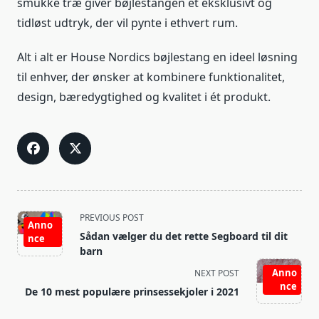
smukke træ giver bøjlestangen et eksklusivt og
tidløst udtryk, der vil pynte i ethvert rum.
Alt i alt er House Nordics bøjlestang en ideel løsning
til enhver, der ønsker at kombinere funktionalitet,
design, bæredygtighed og kvalitet i ét produkt.
<span
PREVIOUS POST
Anno
class="nav-
Sådan vælger du det rette Segboard til dit
nce
subtitle
barn
screen-
Anno
NEXT POST
reader-
nce
De 10 mest populære prinsessekjoler i 2021
text">Page</span>