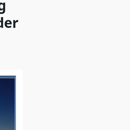
g
der