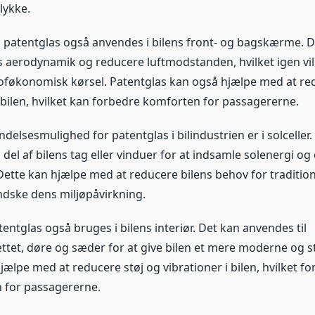
lykke.
patentglas også anvendes i bilens front- og bagskærme. D
s aerodynamik og reducere luftmodstanden, hvilket igen vil f
føkonomisk kørsel. Patentglas kan også hjælpe med at re
i bilen, hvilket kan forbedre komforten for passagererne.
elsesmulighed for patentglas i bilindustrien er i solceller
del af bilens tag eller vinduer for at indsamle solenergi 
t. Dette kan hjælpe med at reducere bilens behov for traditi
dske dens miljøpåvirkning.
entglas også bruges i bilens interiør. Det kan anvendes til
tet, døre og sæder for at give bilen et mere moderne og sti
ælpe med at reducere støj og vibrationer i bilen, hvilket f
 for passagererne.