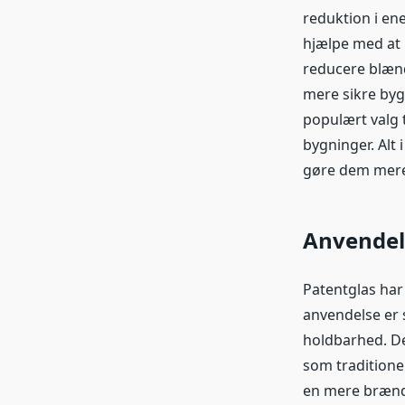
reduktion i en
hjælpe med at k
reducere blænd
mere sikre byg
populært valg 
bygninger. Alt
gøre dem mere e
Anvendels
Patentglas har 
anvendelse er s
holdbarhed. De
som traditionel
en mere brænd