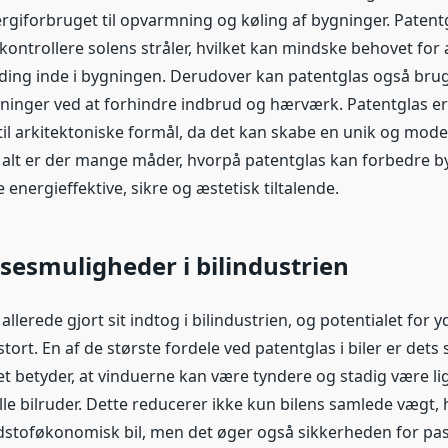
ergiforbruget til opvarmning og køling af bygninger. Patent
ontrollere solens stråler, hvilket kan mindske behovet for 
ing inde i bygningen. Derudover kan patentglas også bruge
ninger ved at forhindre indbrud og hærværk. Patentglas er
til arkitektoniske formål, da det kan skabe en unik og mode
 i alt er der mange måder, hvorpå patentglas kan forbedre 
nergieffektive, sikre og æstetisk tiltalende.
esmuligheder i bilindustrien
allerede gjort sit indtog i bilindustrien, og potentialet for y
tort. En af de største fordele ved patentglas i biler er dets 
t betyder, at vinduerne kan være tyndere og stadig være li
le bilruder. Dette reducerer ikke kun bilens samlede vægt, hv
stoføkonomisk bil, men det øger også sikkerheden for pas