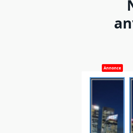
an
Annonce