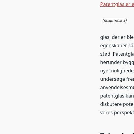
Patentglas er 
glas, der er b
egenskaber sås
stød. Patentgla
herunder bygge
nye muligheder 
undersøge frem
anvendelsesmul
patentglas kan 
diskutere poten
vores perspekt