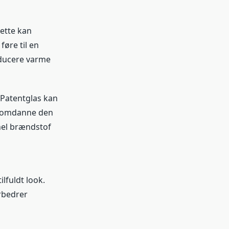
ette kan
øre til en
ducere varme
. Patentglas kan
og omdanne den
onel brændstof
lfuldt look.
orbedrer