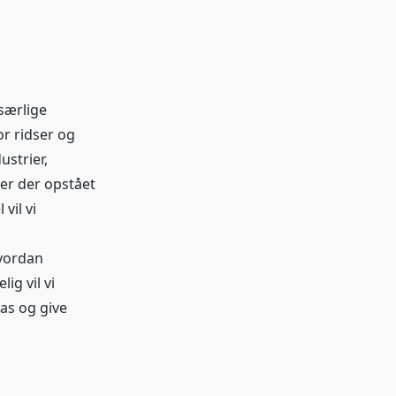
særlige
r ridser og
ustrier,
er der opstået
vil vi
hvordan
ig vil vi
las og give