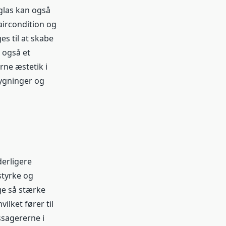
glas kan også
aircondition og
s til at skabe
 også et
rne æstetik i
bygninger og
derligere
styrke og
ge så stærke
ilket fører til
sagererne i