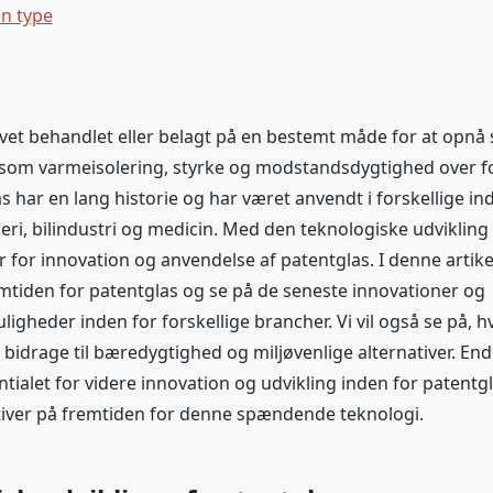
en type
levet behandlet eller belagt på en bestemt måde for at opnå 
om varmeisolering, styrke og modstandsdygtighed over fo
s har en lang historie og har været anvendt i forskellige ind
ri, bilindustri og medicin. Med den teknologiske udvikling 
for innovation og anvendelse af patentglas. I denne artikel 
tiden for patentglas og se på de seneste innovationer og
igheder inden for forskellige brancher. Vi vil også se på, 
bidrage til bæredygtighed og miljøvenlige alternativer. Endel
tialet for videre innovation og udvikling inden for patentg
iver på fremtiden for denne spændende teknologi.