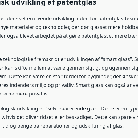
sk udvikling af patentglas
 er der sket en rivende udvikling inden for patentglas-tekno
 nye materialer og teknologier, der gør glasset mere holdba
er også blevet arbejdet på at gøre patentglasset mere bær
e teknologiske fremskridt er udviklingen af “smart glass”. S
der kan skifte mellem at være gennemsigtigt og ugennemsig
trøm. Dette kan være en stor fordel for bygninger, der ønske
res indendørs miljø og privatliv. Smart glass kan også anven
rerne mere privatliv.
ogisk udvikling er “selvreparerende glas”. Dette er en type
lv, hvis det bliver ridset eller beskadiget. Dette kan spare
 tid og penge på reparationer og udskiftning af glas.