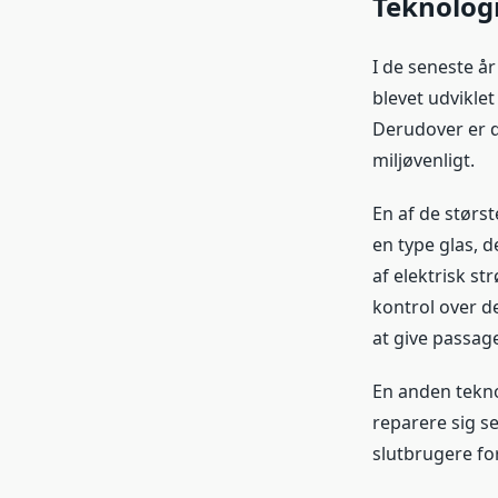
Teknologi
I de seneste år
blevet udviklet
Derudover er d
miljøvenligt.
En af de størst
en type glas, 
af elektrisk s
kontrol over de
at give passage
En anden teknol
reparere sig se
slutbrugere for