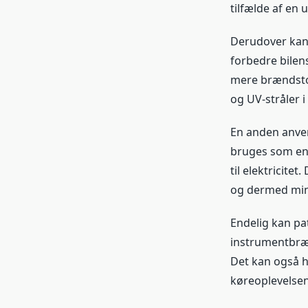
tilfælde af en u
Derudover kan 
forbedre bilen
mere brændsto
og UV-stråler 
En anden anvend
bruges som en 
til elektricite
og dermed min
Endelig kan pat
instrumentbræt
Det kan også hj
køreoplevelsen