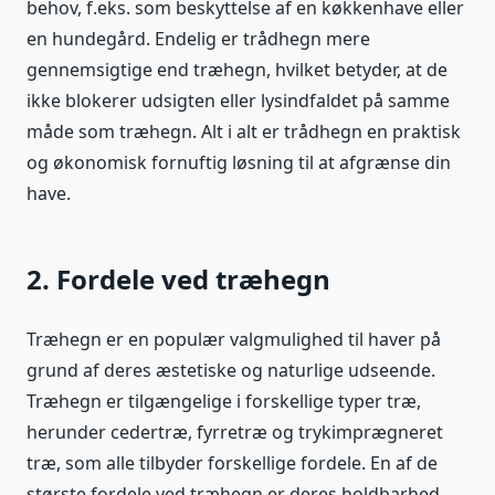
behov, f.eks. som beskyttelse af en køkkenhave eller
en hundegård. Endelig er trådhegn mere
gennemsigtige end træhegn, hvilket betyder, at de
ikke blokerer udsigten eller lysindfaldet på samme
måde som træhegn. Alt i alt er trådhegn en praktisk
og økonomisk fornuftig løsning til at afgrænse din
have.
2. Fordele ved træhegn
Træhegn er en populær valgmulighed til haver på
grund af deres æstetiske og naturlige udseende.
Træhegn er tilgængelige i forskellige typer træ,
herunder cedertræ, fyrretræ og trykimprægneret
træ, som alle tilbyder forskellige fordele. En af de
største fordele ved træhegn er deres holdbarhed,