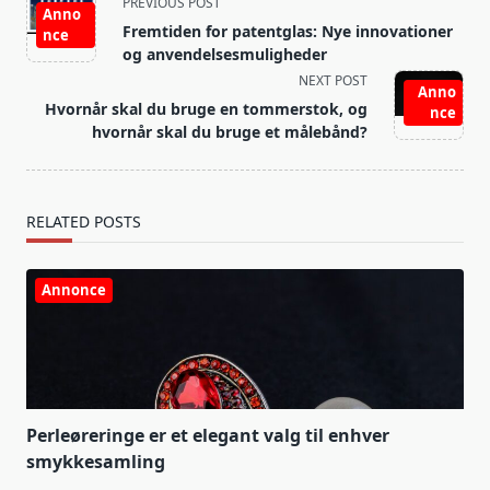
<span
PREVIOUS POST
Anno
class="nav-
Fremtiden for patentglas: Nye innovationer
nce
subtitle
og anvendelsesmuligheder
screen-
NEXT POST
Anno
reader-
Hvornår skal du bruge en tommerstok, og
nce
text">Page</span>
hvornår skal du bruge et målebånd?
RELATED POSTS
Annonce
Perleøreringe er et elegant valg til enhver
smykkesamling