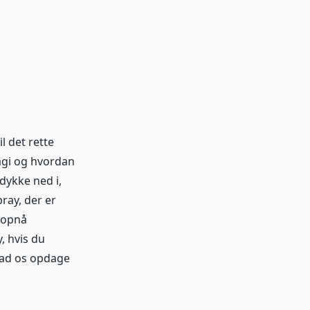
 det rette
agi og hvordan
dykke ned i,
ray, der er
t opnå
, hvis du
 lad os opdage