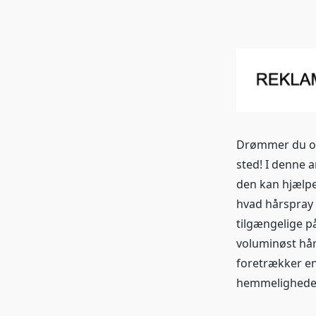
Drømmer du om 
sted! I denne 
den kan hjælpe 
hvad hårspray e
tilgængelige på
voluminøst hår
foretrækker en
hemmeligheder