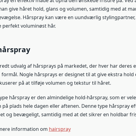
rspray en effektiv måde at opnå den ønskede frisure på. Ved 
an give håret hold, glans og volumen, samtidig med at ma
vægelse. Hårspray kan være en uundværlig stylingpartner,
e perfekt voluminøst hår.
hårspray
bredt udvalg af hårsprays på markedet, der hver har deres 
ormål. Nogle hårsprays er designet til at give ekstra hold 
serer på at tilføje volumen og tekstur til håret.
ype hårspray er den almindelige hold-hårspray, som er veleg
n på plads hele dagen eller aftenen. Denne type hårspray ef
et og bevægeligt, samtidig med at det sikrer en holdbar fri
 mere information om
hairspray