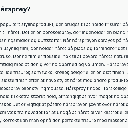
hårspray?
populært stylingprodukt, der bruges til at holde frisurer på
til håret. Det er en aerosolspray, der indeholder en blandi
øsningsmidler og duftstoffer. Når hårsprayen sprayes på hå
usynlig film, der holder håret på plads og forhindrer det i 
use. Denne film er fleksibel nok til at bevare hårets natur
amtidig med at den giver holdbarhed og volumen. Hårspray
skellige frisurer, som f.eks. krøller, bølger eller en glat finis
sidste finish efter at have stylet håret med andre produkte
esspray eller stylingmousse. Hårspray findes i forskellige 
t hold til ekstra stærkt hold, afhængigt af hvor meget hold
ker. Det er vigtigt at påføre hårsprayen jævnt over håret 
cm væk fra hovedet for at undgå at håret bliver klistret elle
y korrekt kan man opnå den perfekte frisure med masser 