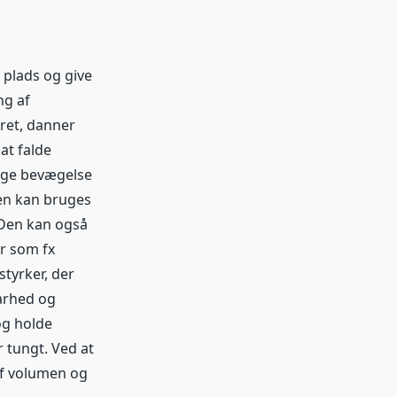
 plads og give
ng af
ret, danner
at falde
lige bevægelse
en kan bruges
h. Den kan også
r som fx
styrker, der
barhed og
og holde
r tungt. Ved at
af volumen og