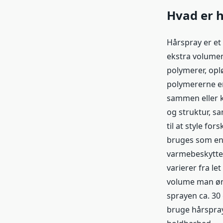
Hvad er 
Hårspray er et 
ekstra volumen 
polymerer, opl
polymererne en 
sammen eller kr
og struktur, s
til at style for
bruges som en 
varmebeskyttels
varierer fra le
volume man øns
sprayen ca. 30 
bruge hårspra