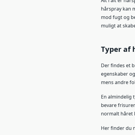
Alt i alt er hå
hårspray kan m
mod fugt og be
muligt at skab
Typer af 
Der findes et 
egenskaber og f
mens andre foku
En almindelig t
bevare frisure
normalt håret l
Her finder du