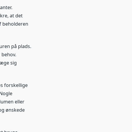
anter.
re, at det
af beholderen
suren på plads.
r behov.
væge sig
s forskellige
 Nogle
lumen eller
v og ønskede