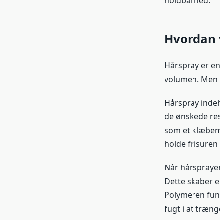
holdbarhed.
Hvordan 
Hårspray er en 
volumen. Men h
Hårspray indeh
de ønskede res
som et klæbemi
holde frisuren 
Når hårsprayen
Dette skaber en
Polymeren fung
fugt i at træng