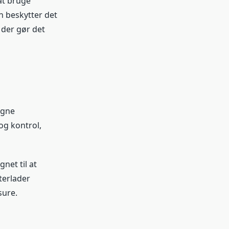
at bruge
n beskytter det
 der gør det
egne
og kontrol,
net til at
terlader
sure.