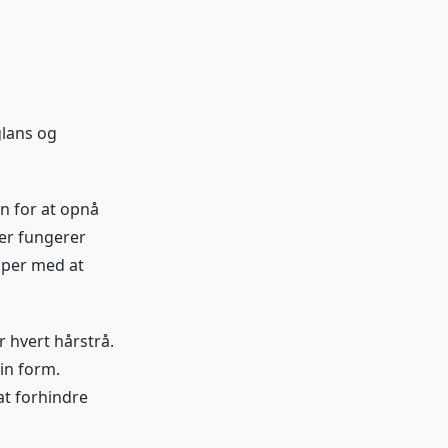
glans og
n for at opnå
der fungerer
lper med at
 hvert hårstrå.
in form.
t forhindre