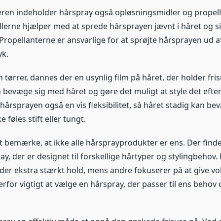
en indeholder hårspray også opløsningsmidler og propell
erne hjælper med at sprede hårsprayen jævnt i håret og sik
 Propellanterne er ansvarlige for at sprøjte hårsprayen ud 
yk.
tørrer, dannes der en usynlig film på håret, der holder fri
 bevæge sig med håret og gøre det muligt at style det efte
hårsprayen også en vis fleksibilitet, så håret stadig kan be
e føles stift eller tungt.
at bemærke, at ikke alle hårsprayprodukter er ens. Der finde
ay, der er designet til forskellige hårtyper og stylingbehov.
yder ekstra stærkt hold, mens andre fokuserer på at give vo
erfor vigtigt at vælge en hårspray, der passer til ens beho