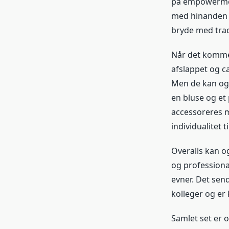
på empowerment
med hinanden o
bryde med trad
Når det kommer 
afslappet og c
Men de kan ogs
en bluse og et
accessoreres m
individualitet ti
Overalls kan 
og professional
evner. Det sen
kolleger og er 
Samlet set er 