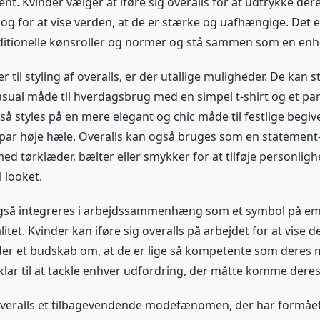
. Kvinder vælger at iføre sig overalls for at udtrykke deres
g for at vise verden, at de er stærke og uafhængige. Det 
itionelle kønsroller og normer og stå sammen som en enh
til styling af overalls, er der utallige muligheder. De kan s
asual måde til hverdagsbrug med en simpel t-shirt og et pa
å styles på en mere elegant og chic måde til festlige beg
 par høje hæle. Overalls kan også bruges som en statement
ed tørklæder, bælter eller smykker for at tilføje personlig
l looket.
også integreres i arbejdssammenhæng som et symbol på 
itet. Kvinder kan iføre sig overalls på arbejdet for at vise d
der et budskab om, at de er lige så kompetente som deres 
klar til at tackle enhver udfordring, der måtte komme deres 
overalls et tilbagevendende modefænomen, der har formået