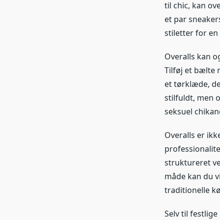
til chic, kan o
et par sneakers
stiletter for e
Overalls kan o
Tilføj et bælt
et tørklæde, de
stilfuldt, men
seksuel chikan
Overalls er ikk
professionali
struktureret v
måde kan du vi
traditionelle k
Selv til festl