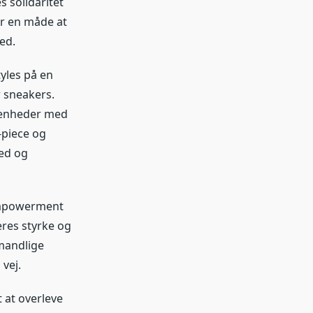
 solidaritet
er en måde at
ed.
tyles på en
r sneakers.
ivenheder med
-piece og
hed og
empowerment
eres styrke og
mandlige
vej.
 at overleve