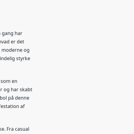
å gang har
hvad er det
en moderne og
ndelig styrke
s som en
r og har skabt
mbol på denne
estation af
e. Fra casual