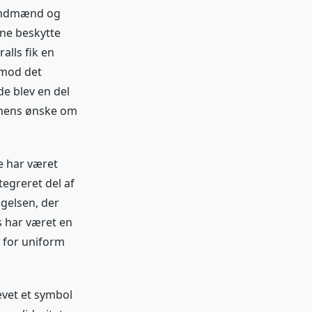
 landmænd og
nne beskytte
alls fik en
mod det
de blev en del
mmens ønske om
e har været
tegreret del af
gelsen, der
s har været en
m for uniform
evet et symbol