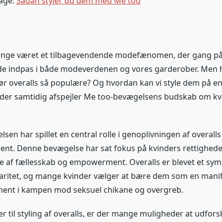
bage:
Sådan styler du dem med Me too
længe været et tilbagevendende modefænomen, der gang p
de indpas i både modeverdenen og vores garderober. Men 
gør overalls så populære? Og hvordan kan vi style dem på 
der samtidig afspejler Me too-bevægelsens budskab om kvi
en har spillet en central rolle i genoplivningen af overall
ent. Denne bevægelse har sat fokus på kvinders rettighede
se af fællesskab og empowerment. Overalls er blevet et sy
daritet, og mange kvinder vælger at bære dem som en manif
ent i kampen mod seksuel chikane og overgreb.
 til styling af overalls, er der mange muligheder at udforsk