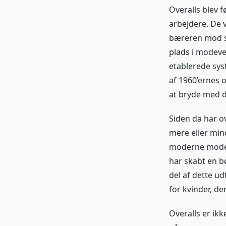
Overalls blev 
arbejdere. De 
bæreren mod sna
plads i modev
etablerede syst
af 1960’ernes
at bryde med d
Siden da har o
mere eller mind
moderne mode. 
har skabt en b
del af dette u
for kvinder, d
Overalls er ik