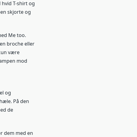
 hvid T-shirt og
 en skjorte og
med Me too.
en broche eller
 kun være
g kampen mod
el og
 hæle. På den
med de
nér dem med en