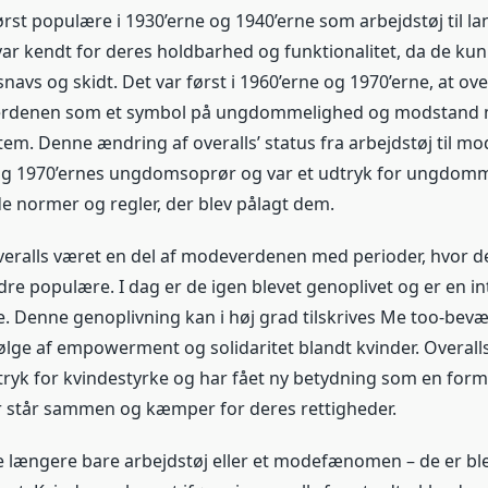
først populære i 1930’erne og 1940’erne som arbejdstøj til
var kendt for deres holdbarhed og funktionalitet, da de ku
vs og skidt. Det var først i 1960’erne og 1970’erne, at over
erdenen som et symbol på ungdommelighed og modstand 
em. Denne ændring af overalls’ status fra arbejdstøj til mo
 og 1970’ernes ungdomsoprør og var et udtryk for ungdo
e normer og regler, der blev pålagt dem.
veralls været en del af modeverdenen med perioder, hvor d
re populære. I dag er de igen blevet genoplivet og er en in
Denne genoplivning kan i høj grad tilskrives Me too-bevæ
ølge af empowerment og solidaritet blandt kvinder. Overall
dtryk for kvindestyrke og har fået ny betydning som en for
er står sammen og kæmper for deres rettigheder.
ke længere bare arbejdstøj eller et modefænomen – de er bl