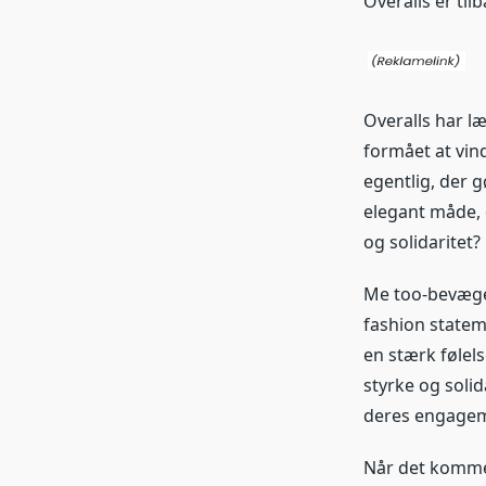
Overalls er til
Overalls har 
formået at vin
egentlig, der 
elegant måde, 
og solidaritet?
Me too-bevægels
fashion statem
en stærk følel
styrke og soli
deres engagem
Når det kommer