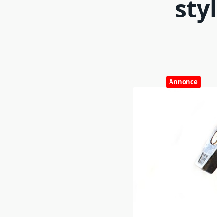
sty
Annonce