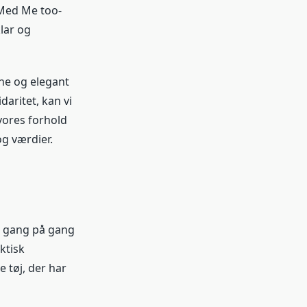
 Med Me too-
lar og
rne og elegant
aritet, kan vi
vores forhold
og værdier.
 gang på gang
ktisk
 tøj, der har