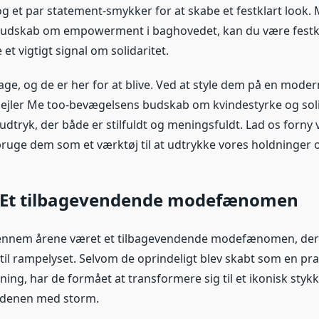
og et par statement-smykker for at skabe et festklart look.
udskab om empowerment i baghovedet, kan du være festk
et vigtigt signal om solidaritet.
bage, og de er her for at blive. Ved at style dem på en mode
ejler Me too-bevægelsens budskab om kvindestyrke og solid
dtryk, der både er stilfuldt og meningsfuldt. Lad os forny 
 bruge dem som et værktøj til at udtrykke vores holdninger 
: Et tilbagevendende modefænomen
gennem årene været et tilbagevendende modefænomen, der
til rampelyset. Selvom de oprindeligt blev skabt som en pra
ng, har de formået at transformere sig til et ikonisk stykke
denen med storm.