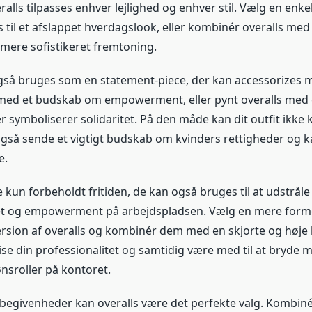
veralls tilpasses enhver lejlighed og enhver stil. Vælg en enkel
 til et afslappet hverdagslook, eller kombinér overalls med
n mere sofistikeret fremtoning.
gså bruges som en statement-piece, der kan accessorizes 
e med et budskab om empowerment, eller pynt overalls med 
r symboliserer solidaritet. På den måde kan dit outfit ikke
 også sende et vigtigt budskab om kvinders rettigheder o
e.
e kun forbeholdt fritiden, de kan også bruges til at udstråle
tet og empowerment på arbejdspladsen. Vælg en mere form
ersion af overalls og kombinér dem med en skjorte og høje
se din professionalitet og samtidig være med til at bryde 
ønsroller på kontoret.
ige begivenheder kan overalls være det perfekte valg. Kombi