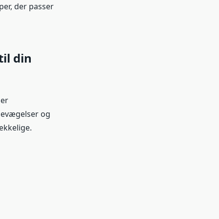
per, der passer
il din
 er
 bevægelser og
ækkelige.