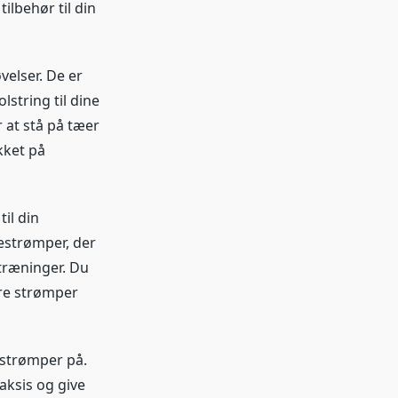
lbehør til din
velser. De er
lstring til dine
 at stå på tæer
kket på
il din
estrømper, der
atræninger. Du
re strømper
estrømper på.
aksis og give