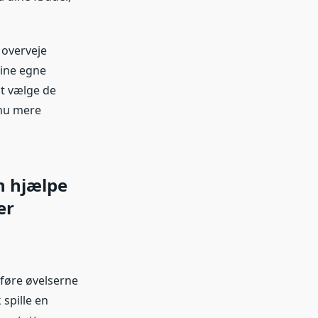
 overveje
sine egne
at vælge de
dnu mere
n hjælpe
er
dføre øvelserne
spille en