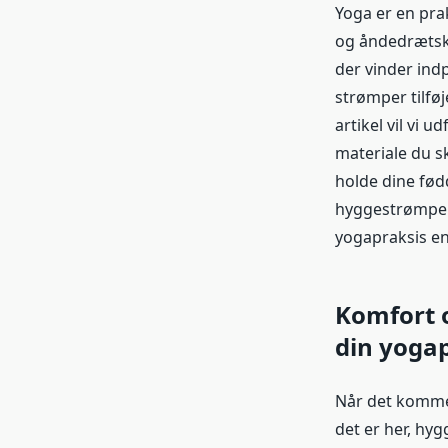
Yoga er en pra
og åndedrætsko
der vinder ind
strømper tilføj
artikel vil vi
materiale du s
holde dine fød
hyggestrømper 
yogapraksis e
Komfort 
din yoga
Når det kommer
det er her, hy