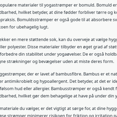
populære materialer til yogastrømper er bomuld. Bomuld er 
barhed, hvilket betyder, at dine fødder forbliver tørre og 
praksis. Bomuldsstrømper er også gode til at absorbere sve
koen for ubehagelig lugt.
ækker en mere støttende sok, kan du overveje at vælge hy
eller polyester. Disse materialer tilbyder en øget grad af stø
forbedre din stabilitet under yogaøvelser. De er også hold
ne strækninger og bevægelser uden at miste deres form.
ggestrømper, der er lavet af bambusfibre. Bambus er et nat
er antimikrobielt og hypoallergent. Det betyder, at det er idee
ølsom hud eller allergier. Bambusstrømper er også kendt 
barhed, hvilket gør dem behagelige at have på under din 
materiale du vælger, er det vigtigt at sørge for, at dine hy
se strømper minimerer risikoen for friktion og irritation p