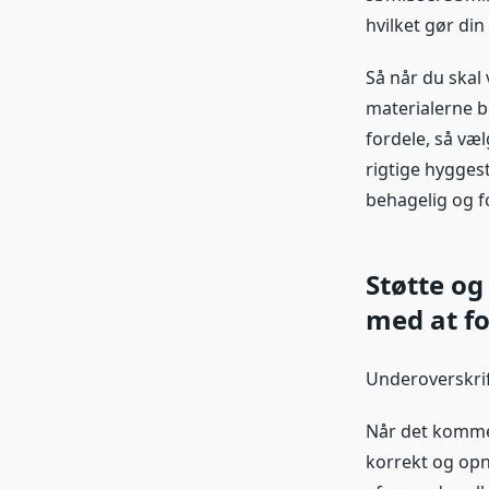
hvilket gør di
Så når du skal 
materialerne b
fordele, så væl
rigtige hygge
behagelig og fo
Støtte o
med at fo
Underoverskrif
Når det kommer
korrekt og opn