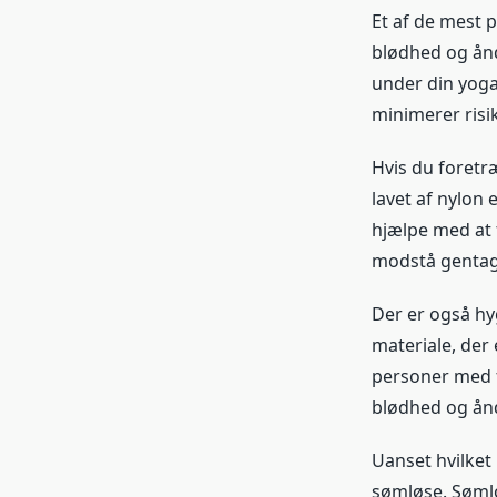
Et af de mest 
blødhed og ånd
under din yoga
minimerer risi
Hvis du foretr
lavet af nylon 
hjælpe med at 
modstå gentag
Der er også hy
materiale, der 
personer med f
blødhed og ånd
Uanset hvilket 
sømløse. Sømlø