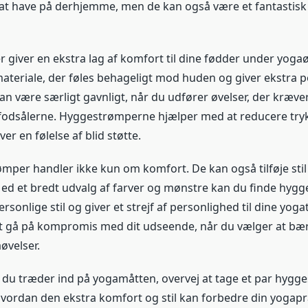
at have på derhjemme, men de kan også være et fantastisk ti
giver en ekstra lag af komfort til dine fødder under yogaø
materiale, der føles behageligt mod huden og giver ekstra po
an være særligt gavnligt, når du udfører øvelser, der kræver
å fodsålerne. Hyggestrømperne hjælper med at reducere try
er en følelse af blid støtte.
per handler ikke kun om komfort. De kan også tilføje stil t
ed et bredt udvalg af farver og mønstre kan du finde hygg
personlige stil og giver et strejf af personlighed til dine yog
at gå på kompromis med dit udseende, når du vælger at bæ
øvelser.
du træder ind på yogamåtten, overvej at tage et par hygg
 hvordan den ekstra komfort og stil kan forbedre din yogapr