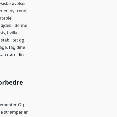
siske øvelser
r en ny trend,
rtable
højder. I denne
is, hvilket
stabilitet og
age, tag dine
kan gøre din
orbedre
lementer. Og
ge strømper er