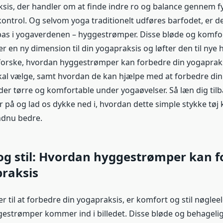
ksis, der handler om at finde indre ro og balance gennem fy
ntrol. Og selvom yoga traditionelt udføres barfodet, er de
pas i yogaverdenen – hyggestrømper. Disse bløde og komfo
er en ny dimension til din yogapraksis og løfter den til nye 
 udforske, hvordan hyggestrømper kan forbedre din yogapraks
kal vælge, samt hvordan de kan hjælpe med at forbedre din 
der tørre og komfortable under yogaøvelser. Så læn dig tilb
på og lad os dykke ned i, hvordan dette simple stykke tøj 
ndnu bedre.
og stil: Hvordan hyggestrømper kan f
praksis
 til at forbedre din yogapraksis, er komfort og stil nøglee
ggestrømper kommer ind i billedet. Disse bløde og behageli