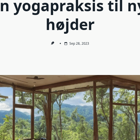
in yogapraksis til n
højder
Sep 28, 2023