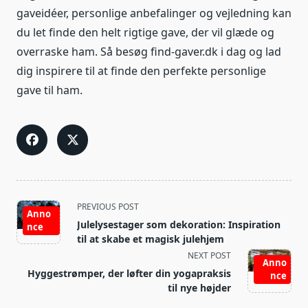
gaveidéer, personlige anbefalinger og vejledning kan
du let finde den helt rigtige gave, der vil glæde og
overraske ham. Så besøg find-gaver.dk i dag og lad
dig inspirere til at finde den perfekte personlige
gave til ham.
<span
PREVIOUS POST
Anno
class="nav-
Julelysestager som dekoration: Inspiration
nce
subtitle
til at skabe et magisk julehjem
screen-
NEXT POST
Anno
reader-
Hyggestrømper, der løfter din yogapraksis
nce
text">Page</span>
til nye højder