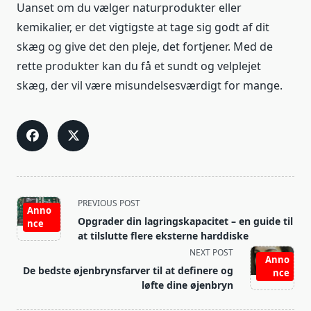
Uanset om du vælger naturprodukter eller
kemikalier, er det vigtigste at tage sig godt af dit
skæg og give det den pleje, det fortjener. Med de
rette produkter kan du få et sundt og velplejet
skæg, der vil være misundelsesværdigt for mange.
<span
PREVIOUS POST
Anno
class="nav-
Opgrader din lagringskapacitet – en guide til
nce
subtitle
at tilslutte flere eksterne harddiske
screen-
NEXT POST
Anno
reader-
De bedste øjenbrynsfarver til at definere og
nce
text">Page</span>
løfte dine øjenbryn