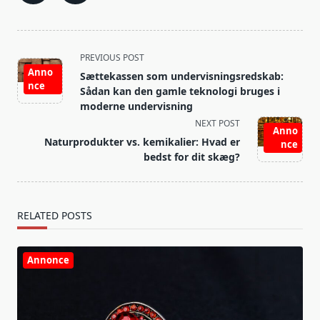
<span
PREVIOUS POST
class="nav-
Anno
Sættekassen som undervisningsredskab:
nce
subtitle
Sådan kan den gamle teknologi bruges i
screen-
moderne undervisning
reader-
NEXT POST
Anno
text">Page</span>
Naturprodukter vs. kemikalier: Hvad er
nce
bedst for dit skæg?
RELATED POSTS
Annonce