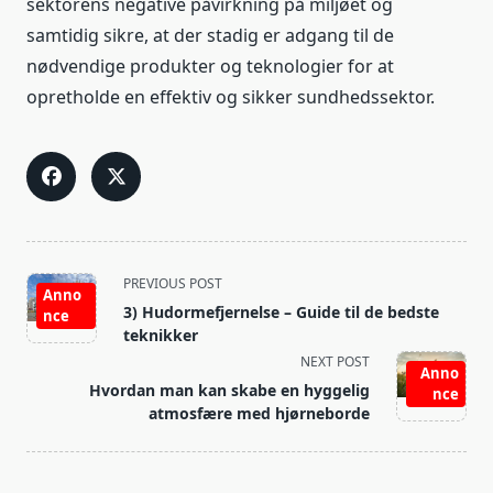
sektorens negative påvirkning på miljøet og
samtidig sikre, at der stadig er adgang til de
nødvendige produkter og teknologier for at
opretholde en effektiv og sikker sundhedssektor.
<span
PREVIOUS POST
Anno
class="nav-
3) Hudormefjernelse – Guide til de bedste
nce
subtitle
teknikker
screen-
NEXT POST
Anno
reader-
Hvordan man kan skabe en hyggelig
nce
text">Page</span>
atmosfære med hjørneborde