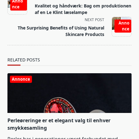
Anno
class="nav-
Kvalitet og håndværk: Bag om produktionen
nce
subtitle
af en Le Klint læselampe
screen-
NEXT POST
Anno
reader-
The Surprising Benefits of Using Natural
nce
text">Page</span>
Skincare Products
RELATED POSTS
Annonce
Perleøreringe er et elegant valg til enhver
smykkesamling